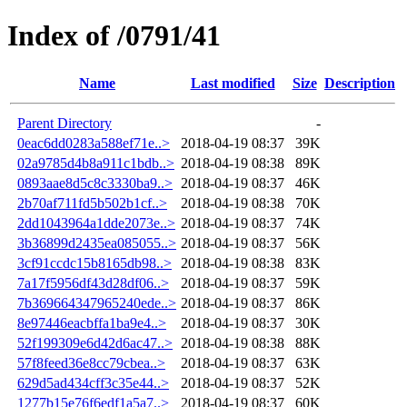
Index of /0791/41
Name
Last modified
Size
Description
Parent Directory
-
0eac6dd0283a588ef71e..>
2018-04-19 08:37
39K
02a9785d4b8a911c1bdb..>
2018-04-19 08:38
89K
0893aae8d5c8c3330ba9..>
2018-04-19 08:37
46K
2b70af711fd5b502b1cf..>
2018-04-19 08:38
70K
2dd1043964a1dde2073e..>
2018-04-19 08:37
74K
3b36899d2435ea085055..>
2018-04-19 08:37
56K
3cf91ccdc15b8165db98..>
2018-04-19 08:38
83K
7a17f5956df43d28df06..>
2018-04-19 08:37
59K
7b369664347965240ede..>
2018-04-19 08:37
86K
8e97446eacbffa1ba9e4..>
2018-04-19 08:37
30K
52f199309e6d42d6ac47..>
2018-04-19 08:38
88K
57f8feed36e8cc79cbea..>
2018-04-19 08:37
63K
629d5ad434cff3c35e44..>
2018-04-19 08:37
52K
1277b15e76f6edf1a5a7..>
2018-04-19 08:37
60K