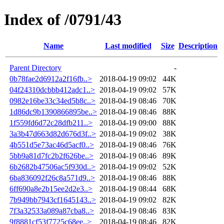
Index of /0791/43
Name
Last modified
Size
Description
Parent Directory
-
0b78fae2d6912a2f16fb..>
2018-04-19 09:02
44K
04f24310dcbbb412adc1..>
2018-04-19 09:02
57K
0982e16be33c34ed5b8c..>
2018-04-19 08:46
70K
1d86dc9b1390866895be..>
2018-04-19 08:46
88K
1f559fd6d72c28dfb211..>
2018-04-19 09:00
88K
3a3b47d663d82d676d3f..>
2018-04-19 09:02
38K
4b551d5e73ac46d5acf0..>
2018-04-19 08:46
76K
5bb9a81d7fc2b2f626be..>
2018-04-19 08:46
89K
6b2682b47506ac5f930d..>
2018-04-19 09:02
52K
6ba836092f26c8a571d9..>
2018-04-19 08:46
88K
6ff690a8e2b15ee2d2e3..>
2018-04-19 08:44
68K
7b949bb7943cf1645143..>
2018-04-19 09:02
82K
7f3a32533a089a87cba8..>
2018-04-19 08:46
83K
9f8881cf53f7725c68ee..>
2018-04-19 08:46
82K