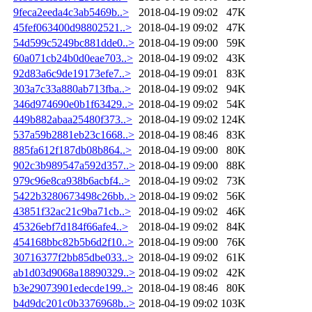
9feca2eeda4c3ab5469b..>
2018-04-19 09:02
47K
45fef063400d98802521..>
2018-04-19 09:02
47K
54d599c5249bc881dde0..>
2018-04-19 09:00
59K
60a071cb24b0d0eae703..>
2018-04-19 09:02
43K
92d83a6c9de19173efe7..>
2018-04-19 09:01
83K
303a7c33a880ab713fba..>
2018-04-19 09:02
94K
346d974690e0b1f63429..>
2018-04-19 09:02
54K
449b882abaa25480f373..>
2018-04-19 09:02
124K
537a59b2881eb23c1668..>
2018-04-19 08:46
83K
885fa612f187db08b864..>
2018-04-19 09:00
80K
902c3b989547a592d357..>
2018-04-19 09:00
88K
979c96e8ca938b6acbf4..>
2018-04-19 09:02
73K
5422b3280673498c26bb..>
2018-04-19 09:02
56K
43851f32ac21c9ba71cb..>
2018-04-19 09:02
46K
45326ebf7d184f66afe4..>
2018-04-19 09:02
84K
454168bbc82b5b6d2f10..>
2018-04-19 09:00
76K
30716377f2bb85dbe033..>
2018-04-19 09:02
61K
ab1d03d9068a18890329..>
2018-04-19 09:02
42K
b3e29073901edecde199..>
2018-04-19 08:46
80K
b4d9dc201c0b3376968b..>
2018-04-19 09:02
103K