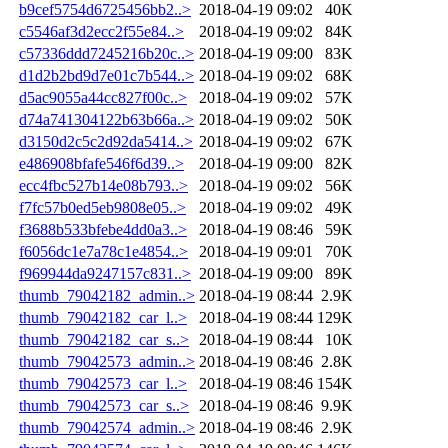
b9cef5754d6725456bb2..>
2018-04-19 09:02
40K
c5546af3d2ecc2f55e84..>
2018-04-19 09:02
84K
c57336ddd7245216b20c..>
2018-04-19 09:00
83K
d1d2b2bd9d7e01c7b544..>
2018-04-19 09:02
68K
d5ac9055a44cc827f00c..>
2018-04-19 09:02
57K
d74a741304122b63b66a..>
2018-04-19 09:02
50K
d3150d2c5c2d92da5414..>
2018-04-19 09:02
67K
e486908bfafe546f6d39..>
2018-04-19 09:00
82K
ecc4fbc527b14e08b793..>
2018-04-19 09:02
56K
f7fc57b0ed5eb9808e05..>
2018-04-19 09:02
49K
f3688b533bfebe4dd0a3..>
2018-04-19 08:46
59K
f6056dc1e7a78c1e4854..>
2018-04-19 09:01
70K
f969944da9247157c831..>
2018-04-19 09:00
89K
thumb_79042182_admin..>
2018-04-19 08:44
2.9K
thumb_79042182_car_l..>
2018-04-19 08:44
129K
thumb_79042182_car_s..>
2018-04-19 08:44
10K
thumb_79042573_admin..>
2018-04-19 08:46
2.8K
thumb_79042573_car_l..>
2018-04-19 08:46
154K
thumb_79042573_car_s..>
2018-04-19 08:46
9.9K
thumb_79042574_admin..>
2018-04-19 08:46
2.9K