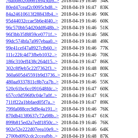
76abb8020b6618945df6..>
2018-04-19 16:46
54K
80ed47ceaf2c0095cbd8..>
2018-04-19 16:47
83K
84a24610613f28843fb4..>
2018-04-19 16:46
90K
95d44032ccae5b6e4f40..>
2018-04-19 16:46
60K
96c570bb54d20ddf648b..>
2018-04-19 16:46
51K
96f3bb35f8859ce0771f..>
2018-04-19 16:46
58K
99dc574bfa7a997ebaa0..>
2018-04-19 16:48
49K
99e41cef47a8927cfb60..>
2018-04-19 16:46
77K
111c22fc4d73fbeb1032..>
2018-04-19 16:46
70K
186c310eff438c264d15..>
2018-04-19 16:47
86K
302c8f9eb5c22f7362f3..>
2018-04-19 16:48
80K
360a605d45591b9d3736..>
2018-04-19 16:47
93K
480aa9337811c8b7ca7b..>
2018-04-19 16:46
55K
520c61bc6cc091648fdc..>
2018-04-19 16:47
60K
657cc0d596f0c04e7a0f..>
2018-04-19 16:47
91K
711ff22a1bbfaed05f7a..>
2018-04-19 16:47
89K
799fa088cec9d9e4a191..>
2018-04-19 16:46
76K
870db413f0637c72a98b..>
2018-04-19 16:47
61K
899b815ed2a7edf1850c..>
2018-04-19 16:46
76K
902e52e222d07eea10e9..>
2018-04-19 16:46
64K
2700bd092cdc2cceafbb..>
2018-04-19 16:48
87K