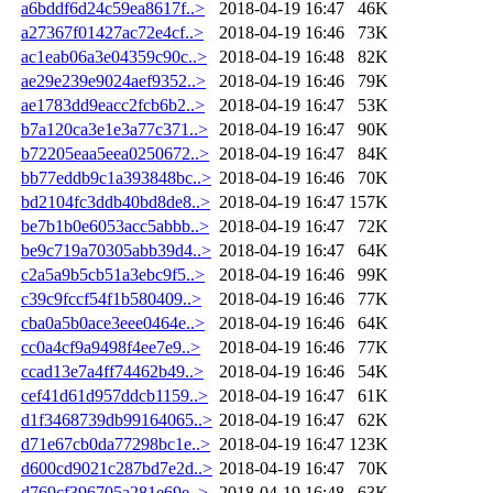
a6bddf6d24c59ea8617f..>
2018-04-19 16:47
46K
a27367f01427ac72e4cf..>
2018-04-19 16:46
73K
ac1eab06a3e04359c90c..>
2018-04-19 16:48
82K
ae29e239e9024aef9352..>
2018-04-19 16:46
79K
ae1783dd9eacc2fcb6b2..>
2018-04-19 16:47
53K
b7a120ca3e1e3a77c371..>
2018-04-19 16:47
90K
b72205eaa5eea0250672..>
2018-04-19 16:47
84K
bb77eddb9c1a393848bc..>
2018-04-19 16:46
70K
bd2104fc3ddb40bd8de8..>
2018-04-19 16:47
157K
be7b1b0e6053acc5abbb..>
2018-04-19 16:47
72K
be9c719a70305abb39d4..>
2018-04-19 16:47
64K
c2a5a9b5cb51a3ebc9f5..>
2018-04-19 16:46
99K
c39c9fccf54f1b580409..>
2018-04-19 16:46
77K
cba0a5b0ace3eee0464e..>
2018-04-19 16:46
64K
cc0a4cf9a9498f4ee7e9..>
2018-04-19 16:46
77K
ccad13e7a4ff74462b49..>
2018-04-19 16:46
54K
cef41d61d957ddcb1159..>
2018-04-19 16:47
61K
d1f3468739db99164065..>
2018-04-19 16:47
62K
d71e67cb0da77298bc1e..>
2018-04-19 16:47
123K
d600cd9021c287bd7e2d..>
2018-04-19 16:47
70K
d769cf396705a281e69e..>
2018-04-19 16:48
63K