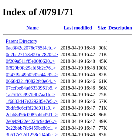
Index of /0791/71
Name
Last modified
Size
Description
Parent Directory
-
0ac8f42c2076e755f4eb..>
2018-04-19 16:48
90K
0d7ba27158e095d7820f..>
2018-04-19 16:47
71K
0f209a511ff5e00f0620..>
2018-04-19 16:48
45K
0f829b9fc29afd5b2c76..>
2018-04-19 16:48
100K
0547f9a4950595c44a95..>
2018-04-19 16:46
82K
0668d221ff0822fc0e64..>
2018-04-19 16:46
61K
07cefbe84ad6333951b5..>
2018-04-19 16:46
56K
1a25fb7a997fefb7aa1b..>
2018-04-19 16:47
75K
1f6833d47e229285e7e5..>
2018-04-19 16:46
57K
2bdfc8c6cffd23d911a9..>
2018-04-19 16:47
71K
2cbb8d56c0985abbd5f1..>
2018-04-19 16:48
86K
2e0eb9f22e4224c9ade6..>
2018-04-19 16:47
49K
2e22bbb7fc6459be80c1..>
2018-04-19 16:47
77K
3b517e72d1258c2f4b0c..>
2018-04-19 16:46
83K