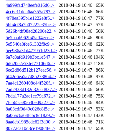
4a999fad748eefe016d6..>
2018-04-19 16:46
65K
4cc6c11dda6aa355a783..>
2018-04-19 16:46
66K
4f78ea395b1e1222e8f5..>
2018-04-19 16:47
77K
5bb4cf8a7b07222e35be..>
2018-04-19 16:47
57K
5d26b4df08ad28200e22..>
2018-04-19 16:46
50K
5e5baab962b45aff4ecc..>
2018-04-19 16:46
80K
5e5540a8fce61332f8c9..>
2018-04-19 16:48
62K
5ee986a31d477951d23d..>
2018-04-19 16:46
77K
6a7c8afd919b3bc1e547..>
2018-04-19 16:46
104K
6d620e2e53fef77106d6..>
2018-04-19 16:47
118K
6ee2d86d512b127eac56..>
2018-04-19 16:47
86K
6f42d6ea5a7d85273864..>
2018-04-19 16:48
97K
7aa4c1260408c44f520f..>
2018-04-19 16:46
64K
7ad2933d132d32ccd837..>
2018-04-19 16:46
66K
7bda177a2ac1ee79a672..>
2018-04-19 16:48
75K
7fcb65ca8563bed9227f..>
2018-04-19 16:46
84K
8a03edf0d49c026e8f5c..>
2018-04-19 16:47
53K
8a06ac6a64fcbc8c1829..>
2018-04-19 16:47
143K
8aadcb1985cdc62f3d90..>
2018-04-19 16:46
71K
8b772ca10d3ce19084fe..>
2018-04-19 16:47
65K