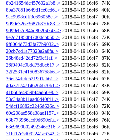
8b241654dc457602a1b8..>
2018-04-19 16:46
74K
8ba37851b649d1ce0cd6..>
2018-04-19 16:46
40K
9ac9998cdff3e696058e..>
2018-04-19 16:47
90K
9d90e326e3687b870c83..>
2018-04-19 16:46
78K
9d99eb7d846d80204743..>
2018-04-19 16:46
68K
9e2d7185dbf7d0dcbb50..>
2018-04-19 16:48
72K
9f8064d73d3fa77b9032..>
2018-04-19 16:46
69K
20cb7cd1a77323a2a8fa..>
2018-04-19 16:48
64K
26b48ed42dd72f0cf1af..>
2018-04-19 16:47
87K
26f0494c9bdd75dbc617..>
2018-04-19 16:48
62K
32f2531e4150836758b6..>
2018-04-19 16:46
82K
36ef74dfde521901ab61..>
2018-04-19 16:46
62K
40a37f747146266b70b1..>
2018-04-19 16:47
83K
41b66fe4959bf4ad66e8..>
2018-04-19 16:48
69K
53c34a8b11aad6d40f41..>
2018-04-19 16:47
74K
54dcf16882c2246d626c..>
2018-04-19 16:48
72K
60c208ae558a38ae1157..>
2018-04-19 16:48
94K
63b773966acd9d690efa..>
2018-04-19 16:46
76K
63e9699b02492346c316..>
2018-04-19 16:46
96K
71bf17e5d092241a6742..>
2018-04-19 16:46
72K