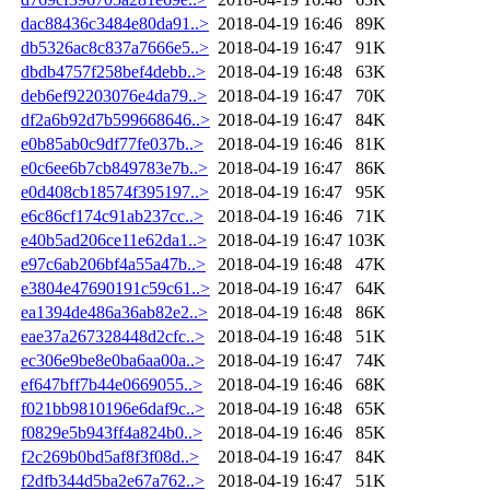
dac88436c3484e80da91..>
2018-04-19 16:46
89K
db5326ac8c837a7666e5..>
2018-04-19 16:47
91K
dbdb4757f258bef4debb..>
2018-04-19 16:48
63K
deb6ef92203076e4da79..>
2018-04-19 16:47
70K
df2a6b92d7b599668646..>
2018-04-19 16:47
84K
e0b85ab0c9df77fe037b..>
2018-04-19 16:46
81K
e0c6ee6b7cb849783e7b..>
2018-04-19 16:47
86K
e0d408cb18574f395197..>
2018-04-19 16:47
95K
e6c86cf174c91ab237cc..>
2018-04-19 16:46
71K
e40b5ad206ce11e62da1..>
2018-04-19 16:47
103K
e97c6ab206bf4a55a47b..>
2018-04-19 16:48
47K
e3804e47690191c59c61..>
2018-04-19 16:47
64K
ea1394de486a36ab82e2..>
2018-04-19 16:48
86K
eae37a267328448d2cfc..>
2018-04-19 16:48
51K
ec306e9be8e0ba6aa00a..>
2018-04-19 16:47
74K
ef647bff7b44e0669055..>
2018-04-19 16:46
68K
f021bb9810196e6daf9c..>
2018-04-19 16:48
65K
f0829e5b943ff4a824b0..>
2018-04-19 16:46
85K
f2c269b0bd5af8f3f08d..>
2018-04-19 16:47
84K
f2dfb344d5ba2e67a762..>
2018-04-19 16:47
51K