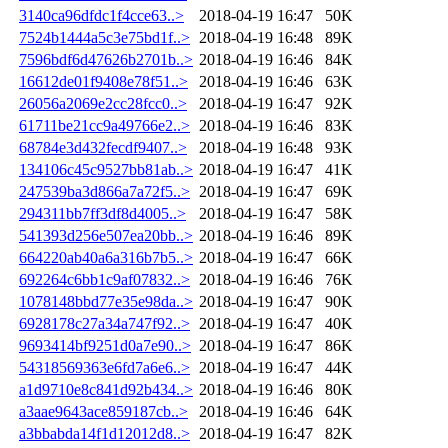
3140ca96dfdc1f4cce63..>
2018-04-19 16:47
50K
7524b1444a5c3e75bd1f..>
2018-04-19 16:48
89K
7596bdf6d47626b2701b..>
2018-04-19 16:46
84K
16612de01f9408e78f51..>
2018-04-19 16:46
63K
26056a2069e2cc28fcc0..>
2018-04-19 16:47
92K
61711be21cc9a49766e2..>
2018-04-19 16:46
83K
68784e3d432fecdf9407..>
2018-04-19 16:48
93K
134106c45c9527bb81ab..>
2018-04-19 16:47
41K
247539ba3d866a7a72f5..>
2018-04-19 16:47
69K
294311bb7ff3df8d4005..>
2018-04-19 16:47
58K
541393d256e507ea20bb..>
2018-04-19 16:46
89K
664220ab40a6a316b7b5..>
2018-04-19 16:47
66K
692264c6bb1c9af07832..>
2018-04-19 16:46
76K
1078148bbd77e35e98da..>
2018-04-19 16:47
90K
6928178c27a34a747f92..>
2018-04-19 16:47
40K
9693414bf9251d0a7e90..>
2018-04-19 16:47
86K
54318569363e6fd7a6e6..>
2018-04-19 16:47
44K
a1d9710e8c841d92b434..>
2018-04-19 16:46
80K
a3aae9643ace859187cb..>
2018-04-19 16:46
64K
a3bbabda14f1d12012d8..>
2018-04-19 16:47
82K