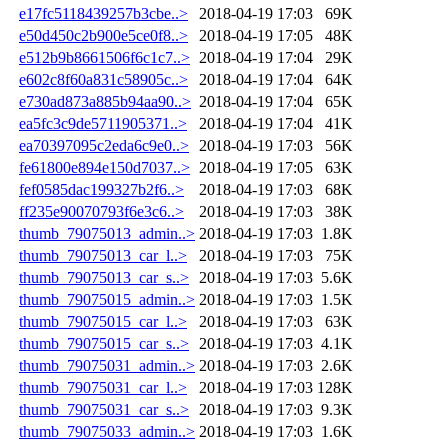
e17fc5118439257b3cbe..>
2018-04-19 17:03
69K
e50d450c2b900e5ce0f8..>
2018-04-19 17:05
48K
e512b9b8661506f6c1c7..>
2018-04-19 17:04
29K
e602c8f60a831c58905c..>
2018-04-19 17:04
64K
e730ad873a885b94aa90..>
2018-04-19 17:04
65K
ea5fc3c9de5711905371..>
2018-04-19 17:04
41K
ea70397095c2eda6c9e0..>
2018-04-19 17:03
56K
fe61800e894e150d7037..>
2018-04-19 17:05
63K
fef0585dac199327b2f6..>
2018-04-19 17:03
68K
ff235e90070793f6e3c6..>
2018-04-19 17:03
38K
thumb_79075013_admin..>
2018-04-19 17:03
1.8K
thumb_79075013_car_l..>
2018-04-19 17:03
75K
thumb_79075013_car_s..>
2018-04-19 17:03
5.6K
thumb_79075015_admin..>
2018-04-19 17:03
1.5K
thumb_79075015_car_l..>
2018-04-19 17:03
63K
thumb_79075015_car_s..>
2018-04-19 17:03
4.1K
thumb_79075031_admin..>
2018-04-19 17:03
2.6K
thumb_79075031_car_l..>
2018-04-19 17:03
128K
thumb_79075031_car_s..>
2018-04-19 17:03
9.3K
thumb_79075033_admin..>
2018-04-19 17:03
1.6K