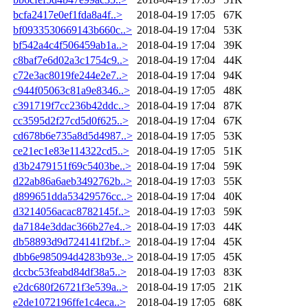
bcfa2417e0ef1fda8a4f..>
2018-04-19 17:05
67K
bf0933530669143b660c..>
2018-04-19 17:04
53K
bf542a4c4f506459ab1a..>
2018-04-19 17:04
39K
c8baf7e6d02a3c1754c9..>
2018-04-19 17:04
44K
c72e3ac8019fe244e2e7..>
2018-04-19 17:04
94K
c944f05063c81a9e8346..>
2018-04-19 17:05
48K
c391719f7cc236b42ddc..>
2018-04-19 17:04
87K
cc3595d2f27cd5d0f625..>
2018-04-19 17:04
67K
cd678b6e735a8d5d4987..>
2018-04-19 17:05
53K
ce21ec1e83e114322cd5..>
2018-04-19 17:05
51K
d3b2479151f69c5403be..>
2018-04-19 17:04
59K
d22ab86a6aeb3492762b..>
2018-04-19 17:03
55K
d899651dda53429576cc..>
2018-04-19 17:04
40K
d3214056acac8782145f..>
2018-04-19 17:03
59K
da7184e3ddac366b27e4..>
2018-04-19 17:03
44K
db58893d9d724141f2bf..>
2018-04-19 17:04
45K
dbb6e985094d4283b93e..>
2018-04-19 17:05
45K
dccbc53feabd84df38a5..>
2018-04-19 17:03
83K
e2dc680f26721f3e539a..>
2018-04-19 17:05
21K
e2de1072196ffe1c4eca..>
2018-04-19 17:05
68K