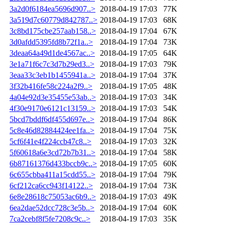
3a2d0f6184ea5696d907..>
2018-04-19 17:03
77K
3a519d7c60779d842787..>
2018-04-19 17:03
68K
3c8bd175cbe257aab158..>
2018-04-19 17:04
67K
3d0afdd5395fd8b72f1a..>
2018-04-19 17:04
73K
3deaa64a49d1de4567ac..>
2018-04-19 17:05
64K
3e1a71f6c7c3d7b29ed3..>
2018-04-19 17:03
79K
3eaa33c3eb1b1455941a..>
2018-04-19 17:04
37K
3f32b416fe58c224a2f9..>
2018-04-19 17:05
48K
4a04e92d3e35455e53ab..>
2018-04-19 17:03
34K
4f30e9170e6121c13159..>
2018-04-19 17:03
54K
5bcd7bddf6df455d697e..>
2018-04-19 17:04
86K
5c8e46d82884424ee1fa..>
2018-04-19 17:04
75K
5cf6f41e4f224ccb47c8..>
2018-04-19 17:03
32K
5f60618a6e3cd72b7b31..>
2018-04-19 17:04
58K
6b87161376d433bccb9c..>
2018-04-19 17:05
60K
6c655cbba411a15cdd55..>
2018-04-19 17:04
79K
6cf212ca6cc943f14122..>
2018-04-19 17:04
73K
6e8e28618c75053ac6b9..>
2018-04-19 17:03
49K
6ea2dae52dcc728c3e5b..>
2018-04-19 17:04
60K
7ca2cebf8f5fe7208c9c..>
2018-04-19 17:03
35K