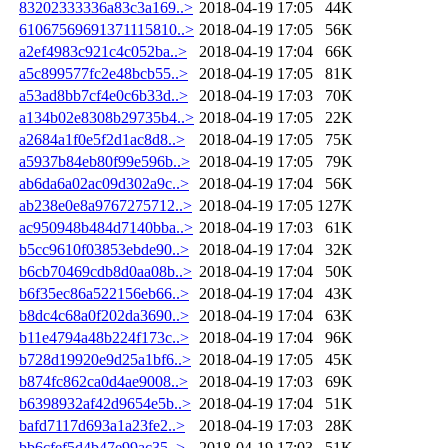
83202333336a83c3a169..>
2018-04-19 17:05
44K
61067569691371115810..>
2018-04-19 17:05
56K
a2ef4983c921c4c052ba..>
2018-04-19 17:04
66K
a5c899577fc2e48bcb55..>
2018-04-19 17:05
81K
a53ad8bb7cf4e0c6b33d..>
2018-04-19 17:03
70K
a134b02e8308b29735b4..>
2018-04-19 17:05
22K
a2684a1f0e5f2d1ac8d8..>
2018-04-19 17:05
75K
a5937b84eb80f99e596b..>
2018-04-19 17:05
79K
ab6da6a02ac09d302a9c..>
2018-04-19 17:04
56K
ab238e0e8a9767275712..>
2018-04-19 17:05
127K
ac950948b484d7140bba..>
2018-04-19 17:03
61K
b5cc9610f03853ebde90..>
2018-04-19 17:04
32K
b6cb70469cdb8d0aa08b..>
2018-04-19 17:04
50K
b6f35ec86a522156eb66..>
2018-04-19 17:04
43K
b8dc4c68a0f202da3690..>
2018-04-19 17:04
63K
b11e4794a48b224f173c..>
2018-04-19 17:04
96K
b728d19920e9d25a1bf6..>
2018-04-19 17:05
45K
b874fc862ca0d4ae9008..>
2018-04-19 17:03
69K
b6398932af42d9654e5b..>
2018-04-19 17:04
51K
bafd7117d693a1a23fe2..>
2018-04-19 17:03
28K
bb6cfef5d4b47e99ac35..>
2018-04-19 17:03
51K