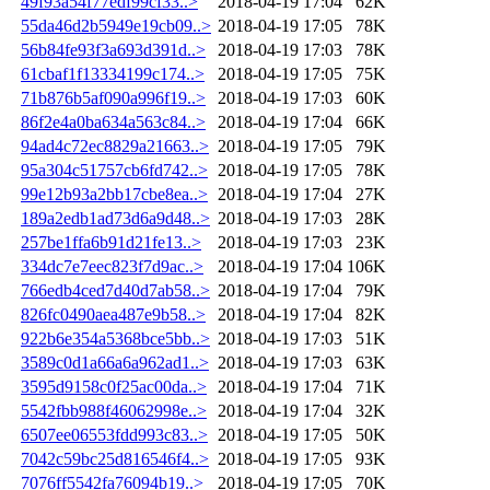
49f93a54f77edf99cf33..>
2018-04-19 17:04
62K
55da46d2b5949e19cb09..>
2018-04-19 17:05
78K
56b84fe93f3a693d391d..>
2018-04-19 17:03
78K
61cbaf1f13334199c174..>
2018-04-19 17:05
75K
71b876b5af090a996f19..>
2018-04-19 17:03
60K
86f2e4a0ba634a563c84..>
2018-04-19 17:04
66K
94ad4c72ec8829a21663..>
2018-04-19 17:05
79K
95a304c51757cb6fd742..>
2018-04-19 17:05
78K
99e12b93a2bb17cbe8ea..>
2018-04-19 17:04
27K
189a2edb1ad73d6a9d48..>
2018-04-19 17:03
28K
257be1ffa6b91d21fe13..>
2018-04-19 17:03
23K
334dc7e7eec823f7d9ac..>
2018-04-19 17:04
106K
766edb4ced7d40d7ab58..>
2018-04-19 17:04
79K
826fc0490aea487e9b58..>
2018-04-19 17:04
82K
922b6e354a5368bce5bb..>
2018-04-19 17:03
51K
3589c0d1a66a6a962ad1..>
2018-04-19 17:03
63K
3595d9158c0f25ac00da..>
2018-04-19 17:04
71K
5542fbb988f46062998e..>
2018-04-19 17:04
32K
6507ee06553fdd993c83..>
2018-04-19 17:05
50K
7042c59bc25d816546f4..>
2018-04-19 17:05
93K
7076ff5542fa76094b19..>
2018-04-19 17:05
70K