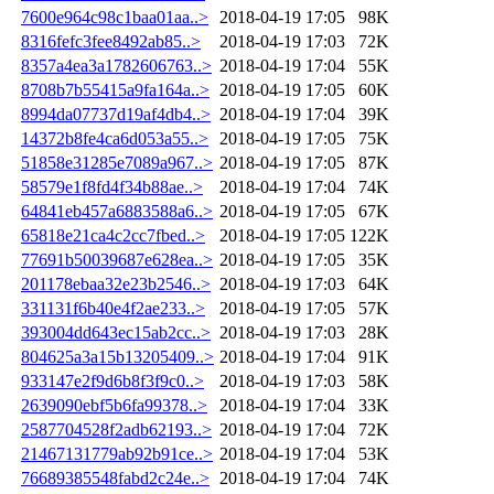
7600e964c98c1baa01aa..>
2018-04-19 17:05
98K
8316fefc3fee8492ab85..>
2018-04-19 17:03
72K
8357a4ea3a1782606763..>
2018-04-19 17:04
55K
8708b7b55415a9fa164a..>
2018-04-19 17:05
60K
8994da07737d19af4db4..>
2018-04-19 17:04
39K
14372b8fe4ca6d053a55..>
2018-04-19 17:05
75K
51858e31285e7089a967..>
2018-04-19 17:05
87K
58579e1f8fd4f34b88ae..>
2018-04-19 17:04
74K
64841eb457a6883588a6..>
2018-04-19 17:05
67K
65818e21ca4c2cc7fbed..>
2018-04-19 17:05
122K
77691b50039687e628ea..>
2018-04-19 17:05
35K
201178ebaa32e23b2546..>
2018-04-19 17:03
64K
331131f6b40e4f2ae233..>
2018-04-19 17:05
57K
393004dd643ec15ab2cc..>
2018-04-19 17:03
28K
804625a3a15b13205409..>
2018-04-19 17:04
91K
933147e2f9d6b8f3f9c0..>
2018-04-19 17:03
58K
2639090ebf5b6fa99378..>
2018-04-19 17:04
33K
2587704528f2adb62193..>
2018-04-19 17:04
72K
21467131779ab92b91ce..>
2018-04-19 17:04
53K
76689385548fabd2c24e..>
2018-04-19 17:04
74K