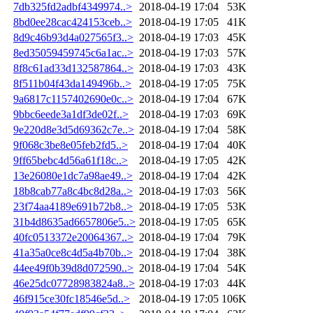
7db325fd2adbf4349974..>
2018-04-19 17:04
53K
8bd0ee28cac424153ceb..>
2018-04-19 17:05
41K
8d9c46b93d4a027565f3..>
2018-04-19 17:03
45K
8ed35059459745c6a1ac..>
2018-04-19 17:03
57K
8f8c61ad33d132587864..>
2018-04-19 17:03
43K
8f511b04f43da149496b..>
2018-04-19 17:05
75K
9a6817c1157402690e0c..>
2018-04-19 17:04
67K
9bbc6eede3a1df3de02f..>
2018-04-19 17:03
69K
9e220d8e3d5d69362c7e..>
2018-04-19 17:04
58K
9f068c3be8e05feb2fd5..>
2018-04-19 17:04
40K
9ff65bebc4d56a61f18c..>
2018-04-19 17:05
42K
13e26080e1dc7a98ae49..>
2018-04-19 17:04
42K
18b8cab77a8c4bc8d28a..>
2018-04-19 17:03
56K
23f74aa4189e691b72b8..>
2018-04-19 17:05
53K
31b4d8635ad6657806e5..>
2018-04-19 17:05
65K
40fc0513372e20064367..>
2018-04-19 17:04
79K
41a35a0ce8c4d5a4b70b..>
2018-04-19 17:04
38K
44ee49f0b39d8d072590..>
2018-04-19 17:04
54K
46e25dc07728983824a8..>
2018-04-19 17:03
44K
46f915ce30fc18546e5d..>
2018-04-19 17:05
106K