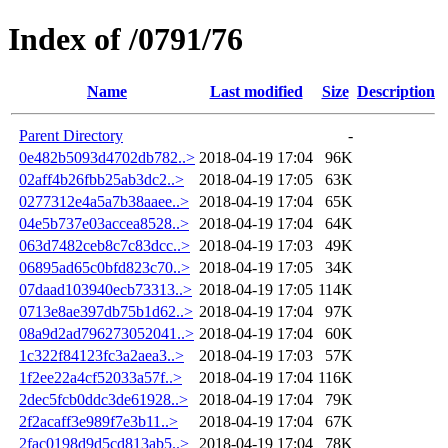
Index of /0791/76
Name
Last modified
Size
Description
Parent Directory
-
0e482b5093d4702db782..>
2018-04-19 17:04
96K
02aff4b26fbb25ab3dc2..>
2018-04-19 17:05
63K
0277312e4a5a7b38aaee..>
2018-04-19 17:04
65K
04e5b737e03accea8528..>
2018-04-19 17:04
64K
063d7482ceb8c7c83dcc..>
2018-04-19 17:03
49K
06895ad65c0bfd823c70..>
2018-04-19 17:05
34K
07daad103940ecb73313..>
2018-04-19 17:05
114K
0713e8ae397db75b1d62..>
2018-04-19 17:04
97K
08a9d2ad796273052041..>
2018-04-19 17:04
60K
1c322f84123fc3a2aea3..>
2018-04-19 17:03
57K
1f2ee22a4cf52033a57f..>
2018-04-19 17:04
116K
2dec5fcb0ddc3de61928..>
2018-04-19 17:04
79K
2f2acaff3e989f7e3b11..>
2018-04-19 17:04
67K
2fac0198d9d5cd813ab5..>
2018-04-19 17:04
78K