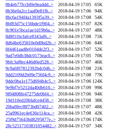
8b4eb77fccbf0e9ea4dd..>
2018-04-19 17:05
65K
8b36e0a2cc1aaf0e81fb..>
2018-04-19 17:06
94K
8bc6a194f4a1393f5a39..>
2018-04-19 17:08
54K
8bf83d75c156bde1f904..>
2018-04-19 17:07
82K
8c901e5bca1ae1d19b6a..>
2018-04-19 17:07
48K
8d8f11bcfafce8343af6..>
2018-04-19 17:08
71K
8d64be635810e0d0bd2b..>
2018-04-19 17:06
84K
8f4461aad8e0104de2f3..>
2018-04-19 17:07
52K
9ad7e0db38dc0173eac0..>
2018-04-19 17:05
70K
9bfc3af8ec446d0ed528..>
2018-04-19 17:07
46K
9c9a6f07812392bdc04b..>
2018-04-19 17:08
21K
9dd2109d2b09e756f4c9..>
2018-04-19 17:08
77K
9ddc0ba1e175d694b4c5..>
2018-04-19 17:06
124K
9e9bf7e5212da40db610..>
2018-04-19 17:09
99K
9f04808fe47275de0bf4..>
2018-04-19 17:06
94K
19d110ed20bfafce4458..>
2018-04-19 17:08
38K
20ba9fecf8f73bd07402..>
2018-04-19 17:07
48K
25a9961ec4e636e114ca..>
2018-04-19 17:08
42K
25f9d75643bd8295877e..>
2018-04-19 17:06
174K
28c52517103831054482..>
2018-04-19 17:07
34K