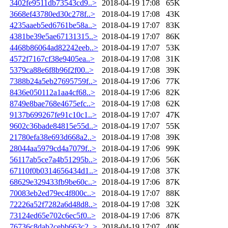
3402fe9511db73543cd9..>
2018-04-19 17:08
65K
3668ef43780ed30c278f..>
2018-04-19 17:08
43K
4235aaeb5ed6761be58a..>
2018-04-19 17:07
83K
4381be39e5ae67131315..>
2018-04-19 17:07
86K
4468b86064ad82242eeb..>
2018-04-19 17:07
53K
4572f7167cf38e9405ea..>
2018-04-19 17:08
31K
5379ca88e6f8b96f2f00..>
2018-04-19 17:08
39K
7388b24a5eb27695759f..>
2018-04-19 17:06
77K
8436e050112a1aa4cf68..>
2018-04-19 17:06
82K
8749e8bae768e4675efc..>
2018-04-19 17:08
62K
9137b699267fe91c10c1..>
2018-04-19 17:07
47K
9602c36bade84815e55d..>
2018-04-19 17:07
55K
21780efa38e693d668a2..>
2018-04-19 17:08
39K
28044aa5979cd4a7079f..>
2018-04-19 17:06
99K
56117ab5ce7a4b51295b..>
2018-04-19 17:06
56K
67110f0b0314656434d1..>
2018-04-19 17:08
37K
68629e329433fb9be60c..>
2018-04-19 17:06
87K
70083eb2ed79ec4f800c..>
2018-04-19 17:07
88K
72226a52f7282a6d48d8..>
2018-04-19 17:08
32K
73124ed65e702c6ec5f0..>
2018-04-19 17:06
87K
76736c8dab2cebb663c2..>
2018-04-19 17:07
40K