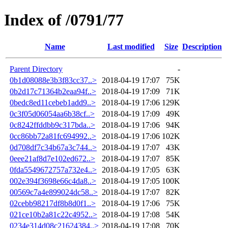
Index of /0791/77
Name
Last modified
Size
Description
Parent Directory
-
0b1d08088e3b3f83cc37..>
2018-04-19 17:07
75K
0b2d17c71364b2eaa94f..>
2018-04-19 17:09
71K
0bedc8ed11cebeb1add9..>
2018-04-19 17:06
129K
0c3f05d06054aa6b38cf..>
2018-04-19 17:09
49K
0c8242ffddbb9c317bda..>
2018-04-19 17:06
94K
0cc86bb72a81fc694992..>
2018-04-19 17:06
102K
0d708df7c34b67a3c744..>
2018-04-19 17:07
43K
0eee21af8d7e102ed672..>
2018-04-19 17:07
85K
0fda5549672757a732e4..>
2018-04-19 17:05
63K
002e394f3698e66c4da8..>
2018-04-19 17:05
100K
00569c7a4e899024dc58..>
2018-04-19 17:07
82K
02cebb98217df8b8d0f1..>
2018-04-19 17:06
75K
021ce10b2a81c22c4952..>
2018-04-19 17:08
54K
0234e314d08c21624384..>
2018-04-19 17:08
70K