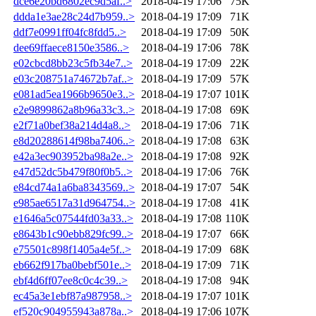
dce6e20bd6802ec9d5af..>
2018-04-19 17:06
75K
ddda1e3ae28c24d7b959..>
2018-04-19 17:09
71K
ddf7e0991ff04fc8fdd5..>
2018-04-19 17:09
50K
dee69ffaece8150e3586..>
2018-04-19 17:06
78K
e02cbcd8bb23c5fb34e7..>
2018-04-19 17:09
22K
e03c208751a74672b7af..>
2018-04-19 17:09
57K
e081ad5ea1966b9650e3..>
2018-04-19 17:07
101K
e2e9899862a8b96a33c3..>
2018-04-19 17:08
69K
e2f71a0bef38a214d4a8..>
2018-04-19 17:06
71K
e8d20288614f98ba7406..>
2018-04-19 17:08
63K
e42a3ec903952ba98a2e..>
2018-04-19 17:08
92K
e47d52dc5b479f80f0b5..>
2018-04-19 17:06
76K
e84cd74a1a6ba8343569..>
2018-04-19 17:07
54K
e985ae6517a31d964754..>
2018-04-19 17:08
41K
e1646a5c07544fd03a33..>
2018-04-19 17:08
110K
e8643b1c90ebb829fc99..>
2018-04-19 17:07
66K
e75501c898f1405a4e5f..>
2018-04-19 17:09
68K
eb662f917ba0bebf501e..>
2018-04-19 17:09
71K
ebf4d6ff07ee8c0c4c39..>
2018-04-19 17:08
94K
ec45a3e1ebf87a987958..>
2018-04-19 17:07
101K
ef520c904955943a878a..>
2018-04-19 17:06
107K