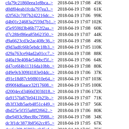
cfa79c21860eea1e8bca..>
2018-04-19 17:08
45K
d0df04eab1fcda797ea3..>
2018-04-19 17:08
61K
d2f562c70f7b242216dc..>
2018-04-19 17:06
99K
d4b01c24683a2559d7b1..>
2018-04-19 17:07
102K
d5e959fd3b46b772f2aa..>
2018-04-19 17:08
60K
d7c28fef86ea85b62350..>
2018-04-19 17:07
44K
d9a6623cd3e2ac408c36..>
2018-04-19 17:08
49K
d9d3adfc66b5ebdc18b3..>
2018-04-19 17:05
110K
d29a763ce94ad2a01cc7..>
2018-04-19 17:08
88K
d40a19e4084e54bbcf5f..>
2018-04-19 17:06
64K
d47ce6f4b11316da10bb..>
2018-04-19 17:08
80K
d49e9cb309f4183e04dc..>
2018-04-19 17:06
37K
d91e18d87cb9f8010e64..>
2018-04-19 17:07
103K
d990f4d6aace32f17608..>
2018-04-19 17:05
100K
d2004ecd3466d303fd18..>
2018-04-19 17:06
172K
da9157fa87fe0411b25b..>
2018-04-19 17:07
71K
db3f33db5aeb4851c449..>
2018-04-19 17:07
56K
dbd25e5f355a8ff2f662..>
2018-04-19 17:06
80K
dbe9493c9bec8bc7f988..>
2018-04-19 17:08
34K
dc3f1dc3873b8562cc85..>
2018-04-19 17:05
67K