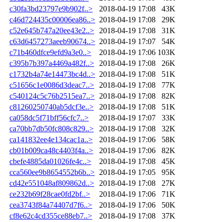
c30fa3bd23797e9b902f..>
2018-04-19 17:08
43K
c46d724435c00006ea86..>
2018-04-19 17:08
29K
c52e645b747a20ee43e2..>
2018-04-19 17:08
31K
c63d6457273aeeb90674..>
2018-04-19 17:07
54K
c71b460dfce9efd9a3e0..>
2018-04-19 17:06
103K
c395b7b397a4469a482f..>
2018-04-19 17:08
26K
c1732b4a74e14473bc4d..>
2018-04-19 17:08
51K
c51656c1e0086d3deac7..>
2018-04-19 17:08
77K
c540124c5c76b2515ea7..>
2018-04-19 17:08
82K
c81260250740ab5dcf3e..>
2018-04-19 17:08
51K
ca058dc5f71bff56cfc7..>
2018-04-19 17:07
33K
ca70bb7db50fc808c829..>
2018-04-19 17:08
32K
ca141832ee4e134cac1a..>
2018-04-19 17:06
58K
cb01b009ca48c4403f4a..>
2018-04-19 17:06
82K
cbefe4885da01026fe4c..>
2018-04-19 17:08
45K
cca560ee9b8654552b6b..>
2018-04-19 17:05
95K
cd42e551048af809862d..>
2018-04-19 17:08
27K
ce232b69f28cae0fd2bf..>
2018-04-19 17:06
71K
cea3743f84a74407d7f6..>
2018-04-19 17:06
50K
cf8e62c4cd355ce88eb7..>
2018-04-19 17:08
37K