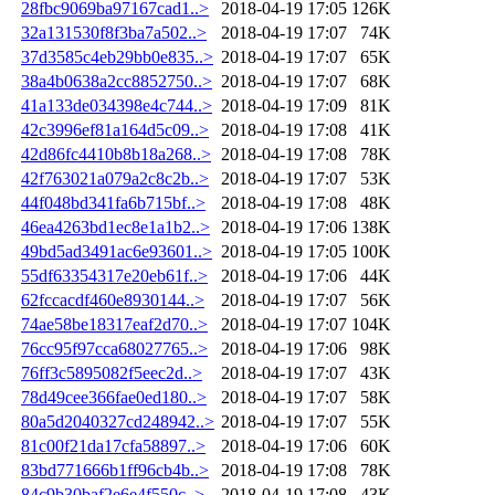
28fbc9069ba97167cad1..>
2018-04-19 17:05
126K
32a131530f8f3ba7a502..>
2018-04-19 17:07
74K
37d3585c4eb29bb0e835..>
2018-04-19 17:07
65K
38a4b0638a2cc8852750..>
2018-04-19 17:07
68K
41a133de034398e4c744..>
2018-04-19 17:09
81K
42c3996ef81a164d5c09..>
2018-04-19 17:08
41K
42d86fc4410b8b18a268..>
2018-04-19 17:08
78K
42f763021a079a2c8c2b..>
2018-04-19 17:07
53K
44f048bd341fa6b715bf..>
2018-04-19 17:08
48K
46ea4263bd1ec8e1a1b2..>
2018-04-19 17:06
138K
49bd5ad3491ac6e93601..>
2018-04-19 17:05
100K
55df63354317e20eb61f..>
2018-04-19 17:06
44K
62fccacdf460e8930144..>
2018-04-19 17:07
56K
74ae58be18317eaf2d70..>
2018-04-19 17:07
104K
76cc95f97cca68027765..>
2018-04-19 17:06
98K
76ff3c5895082f5eec2d..>
2018-04-19 17:07
43K
78d49cee366fae0ed180..>
2018-04-19 17:07
58K
80a5d2040327cd248942..>
2018-04-19 17:07
55K
81c00f21da17cfa58897..>
2018-04-19 17:06
60K
83bd771666b1ff96cb4b..>
2018-04-19 17:08
78K
84c9b30baf2e6e4f550c..>
2018-04-19 17:08
43K