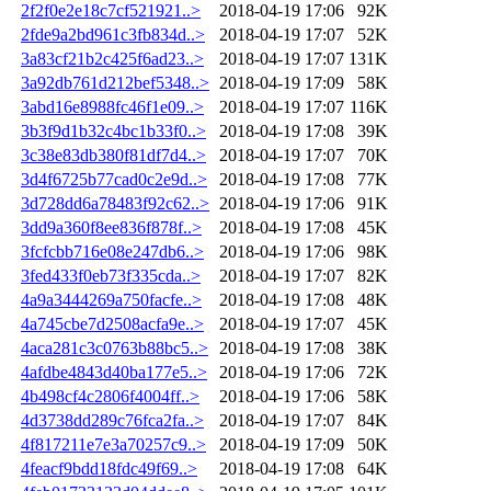
2f2f0e2e18c7cf521921..>
2018-04-19 17:06
92K
2fde9a2bd961c3fb834d..>
2018-04-19 17:07
52K
3a83cf21b2c425f6ad23..>
2018-04-19 17:07
131K
3a92db761d212bef5348..>
2018-04-19 17:09
58K
3abd16e8988fc46f1e09..>
2018-04-19 17:07
116K
3b3f9d1b32c4bc1b33f0..>
2018-04-19 17:08
39K
3c38e83db380f81df7d4..>
2018-04-19 17:07
70K
3d4f6725b77cad0c2e9d..>
2018-04-19 17:08
77K
3d728dd6a78483f92c62..>
2018-04-19 17:06
91K
3dd9a360f8ee836f878f..>
2018-04-19 17:08
45K
3fcfcbb716e08e247db6..>
2018-04-19 17:06
98K
3fed433f0eb73f335cda..>
2018-04-19 17:07
82K
4a9a3444269a750facfe..>
2018-04-19 17:08
48K
4a745cbe7d2508acfa9e..>
2018-04-19 17:07
45K
4aca281c3c0763b88bc5..>
2018-04-19 17:08
38K
4afdbe4843d40ba177e5..>
2018-04-19 17:06
72K
4b498cf4c2806f4004ff..>
2018-04-19 17:06
58K
4d3738dd289c76fca2fa..>
2018-04-19 17:07
84K
4f817211e7e3a70257c9..>
2018-04-19 17:09
50K
4feacf9bdd18fdc49f69..>
2018-04-19 17:08
64K