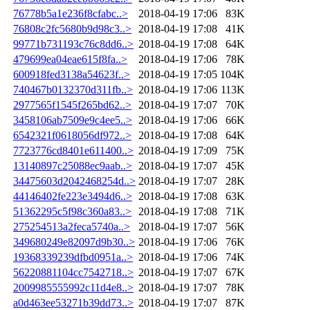
76778b5a1e236f8cfabc..>
2018-04-19 17:06
83K
76808c2fc5680b9d98c3..>
2018-04-19 17:08
41K
99771b731193c76c8dd6..>
2018-04-19 17:08
64K
479699ea04eae615f8fa..>
2018-04-19 17:06
78K
600918fed3138a54623f..>
2018-04-19 17:05
104K
740467b0132370d311fb..>
2018-04-19 17:06
113K
2977565f1545f265bd62..>
2018-04-19 17:07
70K
3458106ab7509e9c4ee5..>
2018-04-19 17:06
66K
6542321f0618056df972..>
2018-04-19 17:08
64K
7723776cd8401e611400..>
2018-04-19 17:09
75K
13140897c25088ec9aab..>
2018-04-19 17:07
45K
34475603d2042468254d..>
2018-04-19 17:07
28K
44146402fe223e3494d6..>
2018-04-19 17:08
63K
51362295c5f98c360a83..>
2018-04-19 17:08
71K
275254513a2feca5740a..>
2018-04-19 17:07
56K
349680249e82097d9b30..>
2018-04-19 17:06
76K
19368339239dfbd0951a..>
2018-04-19 17:06
74K
56220881104cc7542718..>
2018-04-19 17:07
67K
2009985555992c11d4e8..>
2018-04-19 17:07
78K
a0d463ee53271b39dd73..>
2018-04-19 17:07
87K