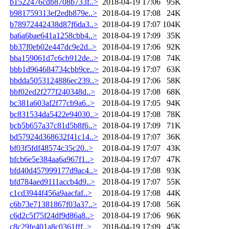
b1522476cdb8708b733f..>
2018-04-19 17:06
95K
b981759313ef2edb879e..>
2018-04-19 17:08
24K
b78972442438d87f6da3..>
2018-04-19 17:07
104K
ba6a6bae641a1258cbb4..>
2018-04-19 17:09
35K
bb37f0eb02e447dc9e2d..>
2018-04-19 17:06
92K
bba159061d7c6cb912de..>
2018-04-19 17:08
74K
bbb1d964684734cbb9ce..>
2018-04-19 17:07
63K
bbdda5053124886ec239..>
2018-04-19 17:06
58K
bbf02ed2f277f240348d..>
2018-04-19 17:08
68K
bc381a603af2f77cb9a6..>
2018-04-19 17:05
94K
bc831534da5422e94030..>
2018-04-19 17:08
78K
bcb5b657a37c81d5b8f6..>
2018-04-19 17:09
71K
bd57924d368632f41c14..>
2018-04-19 17:07
36K
bf03f5fdf48574c35c20..>
2018-04-19 17:07
43K
bfcb6e5e384aa6a967f1..>
2018-04-19 17:07
47K
bfd40d457999177d9ac4..>
2018-04-19 17:08
93K
bfd784aed9111accb4d9..>
2018-04-19 17:07
55K
c1cd3944f456a9aacfaf..>
2018-04-19 17:08
44K
c6b73e71381867f03a37..>
2018-04-19 17:08
56K
c6d2c5f75f24df9d86a8..>
2018-04-19 17:06
96K
c8c29fe401a8c0361fff..>
2018-04-19 17:09
45K