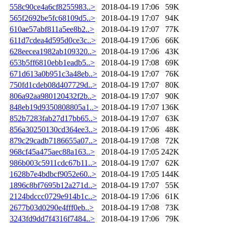
558c90ce4a6cf8255983..>
2018-04-19 17:06
59K
565f2692be5fc68109d5..>
2018-04-19 17:07
94K
610ae57abf811a5ee8b2..>
2018-04-19 17:07
77K
611d7cdea4d595d0ce3c..>
2018-04-19 17:06
66K
628eecea1982ab109320..>
2018-04-19 17:06
43K
653b5ff6810ebb1eadb5..>
2018-04-19 17:08
69K
671d613a0b951c3a48eb..>
2018-04-19 17:07
76K
750fd1cdeb08d407729d..>
2018-04-19 17:07
80K
806a92aa980120432f2b..>
2018-04-19 17:07
90K
848eb19d9350808805a1..>
2018-04-19 17:07
136K
852b7283fab27d17bb65..>
2018-04-19 17:07
63K
856a30250130cd364ee3..>
2018-04-19 17:06
48K
879c29cadb7186655a07..>
2018-04-19 17:08
72K
968cf45a475aec88a163..>
2018-04-19 17:05
242K
986b003c5911cdc67b11..>
2018-04-19 17:07
62K
1628b7e4bdbcf9052e60..>
2018-04-19 17:05
144K
1896c8bf7695b12a271d..>
2018-04-19 17:07
55K
2124bdccc0729e914b1c..>
2018-04-19 17:06
61K
2677b03d0290e4fff0eb..>
2018-04-19 17:08
73K
3243fd9dd7f4316f7484..>
2018-04-19 17:06
79K