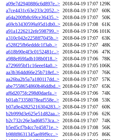
a09e7d2940886c6d897e..>
2018-04-19 17:07
129K
a7ce4431c63e233c2052..>
2018-04-19 17:07
60K
a64a200fb8c69ce36435..>
2018-04-19 17:07
50K
a69cb3430599a95d1db0..>
2018-04-19 17:08
61K
a91a1226212efe598799..>
2018-04-19 17:06
101K
a310c042e2258ff7045b..>
2018-04-19 17:07
63K
a528f25fb6edddc1f3ab..>
2018-04-19 17:07
48K
a618b90e4f3c0152481c..>
2018-04-19 17:06
47K
a988ef69fadb108b0f18..>
2018-04-19 17:06
78K
a729695bf1c16eeef4a0..>
2018-04-19 17:05
106K
aa3b364dd66e25b718ef..>
2018-04-19 17:07
76K
aa26ba2b5a7a180117dd..>
2018-04-19 17:07
57K
abe7558654860b46ddbd..>
2018-04-19 17:07
65K
af6d2075fc298d0daefa..>
2018-04-19 17:06
74K
b01ab73358078eaf558e..>
2018-04-19 17:08
53K
b07a9e42825216304283..>
2018-04-19 17:07
60K
b2b999d3e625e51d82aa..>
2018-04-19 17:06
62K
b2c732c26e3ad68573ca..>
2018-04-19 17:07
74K
b5ed5cf7b4cc7e45871e..>
2018-04-19 17:08
56K
b988f8631345ae89f9cc..>
2018-04-19 17:05
86K