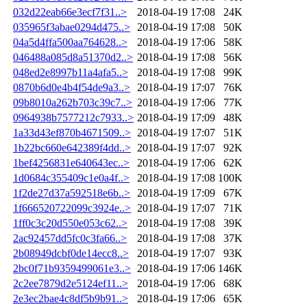
032d22eab66e3ecf7f31..>
2018-04-19 17:08
24K
035965f3abae0294d475..>
2018-04-19 17:08
50K
04a5d4ffa500aa764628..>
2018-04-19 17:06
58K
046488a085d8a51370d2..>
2018-04-19 17:08
56K
048ed2e8997b11a4afa5..>
2018-04-19 17:08
99K
0870b6d0e4b4f54de9a3..>
2018-04-19 17:07
76K
09b8010a262b703c39c7..>
2018-04-19 17:06
77K
0964938b7577212c7933..>
2018-04-19 17:09
48K
1a33d43ef870b4671509..>
2018-04-19 17:07
51K
1b22bc660e642389f4dd..>
2018-04-19 17:07
92K
1bef4256831e640643ec..>
2018-04-19 17:06
62K
1d0684c355409c1e0a4f..>
2018-04-19 17:08
100K
1f2de27d37a592518e6b..>
2018-04-19 17:09
67K
1f666520722099c3924e..>
2018-04-19 17:07
71K
1ff0c3c20d550e053c62..>
2018-04-19 17:08
39K
2ac92457dd5fc0c3fa66..>
2018-04-19 17:08
37K
2b08949dcbf0de14ecc8..>
2018-04-19 17:07
93K
2bc0f71b9359499061e3..>
2018-04-19 17:06
146K
2c2ee7879d2e5124ef11..>
2018-04-19 17:06
68K
2e3ec2bae4c8df5b9b91..>
2018-04-19 17:06
65K