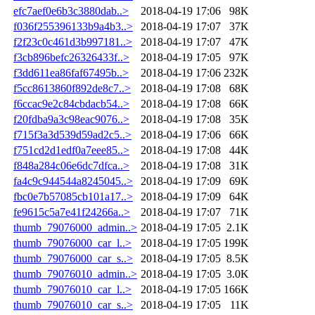
efc7aef0e6b3c3880dab..>
2018-04-19 17:06
98K
f036f255396133b9a4b3..>
2018-04-19 17:07
37K
f2f23c0c461d3b997181..>
2018-04-19 17:07
47K
f3cb896befc26326433f..>
2018-04-19 17:05
97K
f3dd611ea86faf67495b..>
2018-04-19 17:06
232K
f5cc8613860f892de8c7..>
2018-04-19 17:08
68K
f6ccac9e2c84cbdacb54..>
2018-04-19 17:08
66K
f20fdba9a3c98eac9076..>
2018-04-19 17:08
35K
f715f3a3d539d59ad2c5..>
2018-04-19 17:06
66K
f751cd2d1edf0a7eee85..>
2018-04-19 17:08
44K
f848a284c06e6dc7dfca..>
2018-04-19 17:08
31K
fa4c9c944544a8245045..>
2018-04-19 17:09
69K
fbc0e7b57085cb101a17..>
2018-04-19 17:09
64K
fe9615c5a7e41f24266a..>
2018-04-19 17:07
71K
thumb_79076000_admin..>
2018-04-19 17:05
2.1K
thumb_79076000_car_l..>
2018-04-19 17:05
199K
thumb_79076000_car_s..>
2018-04-19 17:05
8.5K
thumb_79076010_admin..>
2018-04-19 17:05
3.0K
thumb_79076010_car_l..>
2018-04-19 17:05
166K
thumb_79076010_car_s..>
2018-04-19 17:05
11K