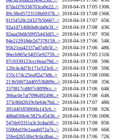
87da1f76336703ca0e22..>
2018-04-19 17:05
130K
89c38ed5723118b69378..>
2018-04-19 17:08
136K
91f34528c24327b5b667..>
2018-04-19 17:07
65K
92a1d7146b0a8cda0e3f..>
2018-04-19 17:08
43K
92aaa5b6b50955443df3..>
2018-04-19 17:07
95K
94e212918de2d7378158..>
2018-04-19 17:06
54K
95b21ea42337ad7afb5f..>
2018-04-19 17:06
48K
96ecb965e34055e92759..>
2018-04-19 17:05
131K
97c9339123ccc0eaa79d..>
2018-04-19 17:08
59K
120c4c4d7fe171e523c0..>
2018-04-19 17:08
59K
155c174c25eaff2a73db..>
2018-04-19 17:08
109K
213b50072d40553b809c..>
2018-04-19 17:08
35K
337f817cd807c8ff99cc..>
2018-04-19 17:06
64K
366ac0e7af7096492496..>
2018-04-19 17:08
64K
373c80d2619c6e64e7bd..>
2018-04-19 17:07
48K
391d4f185f00ffa143c6..>
2018-04-19 17:08
92K
488a656b4c3825c45436..>
2018-04-19 17:06
100K
547de03311a3c3cdaa50..>
2018-04-19 17:08
85K
550bbd19e1aaab072a7e..>
2018-04-19 17:08
66K
556ed26530ec9c6cdbae..>
2018-04-19 17:06
72K