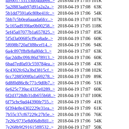
4feb01733133d04ddee8..>
2018-04-19 17:05
101K
5a2f883aab97d91a2a2a..>
2018-04-19 17:08
63K
5b1dd7591a6c80be41fc..>
2018-04-19 17:06
54K
5bb7c5b0ea6aaada6fcc..>
2018-04-19 17:07
107K
5c165ad939fae0b00258..>
2018-04-19 17:05
118K
5ef45a07077b1a657825..>
2018-04-19 17:07
85K
5f5d3a00685cf9ca8ade..>
2018-04-19 17:06
60K
5f698b720af3f8bcef14..>
2018-04-19 17:06
94K
6a4c897ffbffe8a80dc3..>
2018-04-19 17:07
63K
6ac2ddbc09fc86d78913..>
2018-04-19 17:06
60K
6bad7ed0a93c559784ea..>
2018-04-19 17:08
43K
6c4302fc62a3bd3815cf..>
2018-04-19 17:08
102K
6cc7288509f0a1a69278..>
2018-04-19 17:09
89K
6d8f0d86c8c771c9d0b7..>
2018-04-19 17:06
51K
6e625c739ac4335e0289..>
2018-04-19 17:07
60K
6f2d3728db31db655b68..>
2018-04-19 17:07
100K
6f75cbc9ad44390fe755..>
2018-04-19 17:09
41K
6f394e8e4302229e31ea..>
2018-04-19 17:09
61K
7b55c37cf67229c27b5e..>
2018-04-19 17:06
76K
7e26c9735e8d06dbffd1..>
2018-04-19 17:06
54K
7e268b9f291615ff8532..>
2018-04-19 17:07
50K