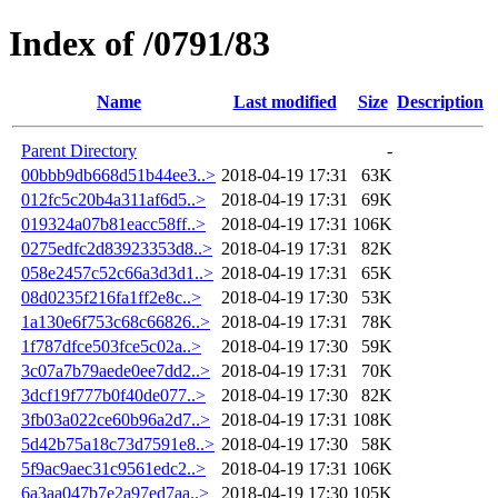
Index of /0791/83
Name
Last modified
Size
Description
Parent Directory
-
00bbb9db668d51b44ee3..>
2018-04-19 17:31
63K
012fc5c20b4a311af6d5..>
2018-04-19 17:31
69K
019324a07b81eacc58ff..>
2018-04-19 17:31
106K
0275edfc2d83923353d8..>
2018-04-19 17:31
82K
058e2457c52c66a3d3d1..>
2018-04-19 17:31
65K
08d0235f216fa1ff2e8c..>
2018-04-19 17:30
53K
1a130e6f753c68c66826..>
2018-04-19 17:31
78K
1f787dfce503fce5c02a..>
2018-04-19 17:30
59K
3c07a7b79aede0ee7dd2..>
2018-04-19 17:31
70K
3dcf19f777b0f40de077..>
2018-04-19 17:30
82K
3fb03a022ce60b96a2d7..>
2018-04-19 17:31
108K
5d42b75a18c73d7591e8..>
2018-04-19 17:30
58K
5f9ac9aec31c9561edc2..>
2018-04-19 17:31
106K
6a3aa047b7e2a97ed7aa..>
2018-04-19 17:30
105K