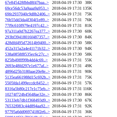
67e845428fbbd8f47baa..>
2018-04-19 17:30
38K
69ce56dc53a9aaa9a953..>
2018-04-19 17:31
135K
69fe2937040c9d8b2406..>
2018-04-19 17:31
75K
76b55dd3da4f304f1e89..>
2018-04-19 17:31
76K
77f9c610f979e4197c42..>
2018-04-19 17:31
81K
97a311a0d7b2267ea377..>
2018-04-19 17:30
60K
293bf39418016f487357..>
2018-04-19 17:30
84K
428dfd495d72614b9400..>
2018-04-19 17:30
58K
452a315a2a4e41171b32..>
2018-04-19 17:30
94K
538a0858f8535ec6c27c..>
2018-04-19 17:30
58K
825fb49fff99b4dd4c69..>
2018-04-19 17:31
55K
2693e48fd297e1e677af..>
2018-04-19 17:31
49K
4896d25b3180aae20e8e..>
2018-04-19 17:31
90K
5135ea661988d15c692b..>
2018-04-19 17:31
75K
5505fda1499eccdc8452..>
2018-04-19 17:31
57K
8316a5b80c217e1c75eb..>
2018-04-19 17:31
116K
10274f724b45648ae32e..>
2018-04-19 17:30
86K
53133eb7db1f368493d9..>
2018-04-19 17:30
67K
76532f083c44d894aa92..>
2018-04-19 17:31
92K
97795a6dd0697418f2e6..>
2018-04-19 17:31
36K