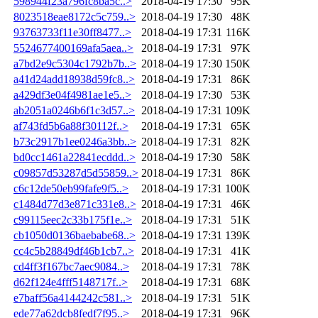
598944f23a796fc8ba5c..>
2018-04-19 17:30
95K
8023518eae8172c5c759..>
2018-04-19 17:30
48K
93763733f11e30ff8477..>
2018-04-19 17:31
116K
5524677400169afa5aea..>
2018-04-19 17:31
97K
a7bd2e9c5304c1792b7b..>
2018-04-19 17:30
150K
a41d24add18938d59fc8..>
2018-04-19 17:31
86K
a429df3e04f4981ae1e5..>
2018-04-19 17:30
53K
ab2051a0246b6f1c3d57..>
2018-04-19 17:31
109K
af743fd5b6a88f30112f..>
2018-04-19 17:31
65K
b73c2917b1ee0246a3bb..>
2018-04-19 17:31
82K
bd0cc1461a22841ecddd..>
2018-04-19 17:30
58K
c09857d53287d5d55859..>
2018-04-19 17:31
86K
c6c12de50eb99fafe9f5..>
2018-04-19 17:31
100K
c1484d77d3e871c331e8..>
2018-04-19 17:31
46K
c99115eec2c33b175f1e..>
2018-04-19 17:31
51K
cb1050d0136baebabe68..>
2018-04-19 17:31
139K
cc4c5b28849df46b1cb7..>
2018-04-19 17:31
41K
cd4ff3f167bc7aec9084..>
2018-04-19 17:31
78K
d62f124e4fff5148717f..>
2018-04-19 17:31
68K
e7baff56a4144242c581..>
2018-04-19 17:31
51K
ede77a62dcb8fedf7f95..>
2018-04-19 17:31
96K