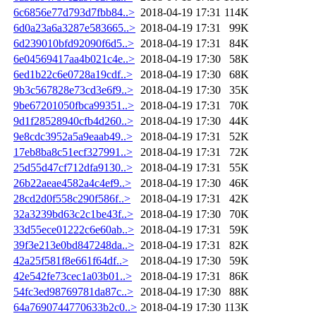
6c6856e77d793d7fbb84..>
2018-04-19 17:31
114K
6d0a23a6a3287e583665..>
2018-04-19 17:31
99K
6d239010bfd92090f6d5..>
2018-04-19 17:31
84K
6e04569417aa4b021c4e..>
2018-04-19 17:30
58K
6ed1b22c6e0728a19cdf..>
2018-04-19 17:30
68K
9b3c567828e73cd3e6f9..>
2018-04-19 17:30
35K
9be67201050fbca99351..>
2018-04-19 17:31
70K
9d1f28528940cfb4d260..>
2018-04-19 17:30
44K
9e8cdc3952a5a9eaab49..>
2018-04-19 17:31
52K
17eb8ba8c51ecf327991..>
2018-04-19 17:31
72K
25d55d47cf712dfa9130..>
2018-04-19 17:31
55K
26b22aeae4582a4c4ef9..>
2018-04-19 17:30
46K
28cd2d0f558c290f586f..>
2018-04-19 17:31
42K
32a3239bd63c2c1be43f..>
2018-04-19 17:30
70K
33d55ece01222c6e60ab..>
2018-04-19 17:31
59K
39f3e213e0bd847248da..>
2018-04-19 17:31
82K
42a25f581f8e661f64df..>
2018-04-19 17:30
59K
42e542fe73cec1a03b01..>
2018-04-19 17:31
86K
54fc3ed98769781da87c..>
2018-04-19 17:30
88K
64a7690744770633b2c0..>
2018-04-19 17:30
113K