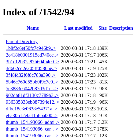
Index of /1542/94
Name
Last modified
Size
Description
Parent Directory
-
1b8f2c6ef50fc7c946b9..>
2020-03-31 17:18
139K
2e418b0301915ed740cc..>
2020-03-31 17:17
106K
3b1c12b32a87b604b4e0..>
2020-03-31 17:21
45K
3d662cd2e205ffd5865e..>
2020-03-31 17:19
125K
3f48fd32f6f8c783a390..>
2020-03-31 17:23
102K
5b46c760d55bb0f9c7e9..>
2020-03-31 17:23
81K
5c3883e6042b87d3d1cf..>
2020-03-31 17:19
96K
902db81df3130c7789b3..>
2020-03-31 17:18
90K
936335333eb887394e12..>
2020-03-31 17:19
96K
dfbc18c3e0638e54371a..>
2020-03-31 17:23
101K
e6a30512ebcf156ba000..>
2020-03-31 17:18
91K
thumb_154193066_admi..>
2020-03-31 17:17
3.2K
thumb_154193066_car_..>
2020-03-31 17:17
178K
thumb_154193066_car_..>
2020-03-31 17:17
12K